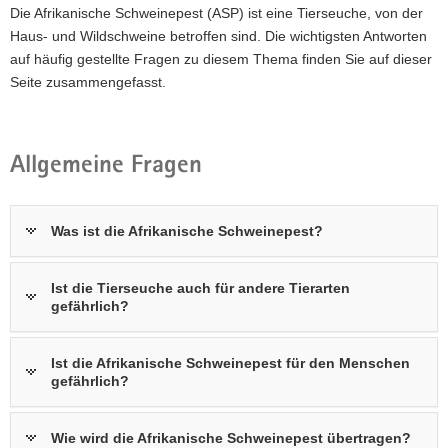
Die Afrikanische Schweinepest (ASP) ist eine Tierseuche, von der
a
Haus- und Wildschweine betroffen sind. Die wichtigsten Antworten
v
auf häufig gestellte Fragen zu diesem Thema finden Sie auf dieser
i
Seite zusammengefasst.
g
a
t
i
Allgemeine Fragen
o
n
Was ist die Afrikanische Schweinepest?
Ist die Tierseuche auch für andere Tierarten
gefährlich?
Ist die Afrikanische Schweinepest für den Menschen
gefährlich?
Wie wird die Afrikanische Schweinepest übertragen?